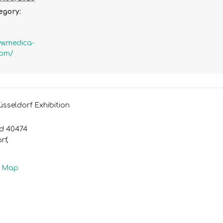
egory:
ww.medica-
com/
sseldorf Exhibition
d 40474
rf
,
e Map