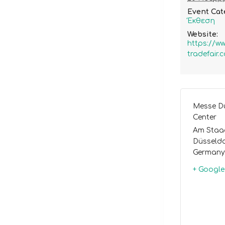
Event Cat
Έκθεση
Website:
https://w
tradefair.
Messe Dü
Center
Am Staa
Düsseldo
Germany
+ Googl