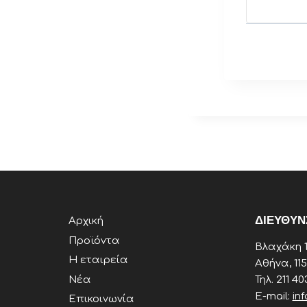
E
v
e
n
t
N
ΔΙΕΥΘΥΝ
Αρχική
a
Προϊόντα
Βλαχάκη 1
Η εταιρεία
Αθήνα, 11
v
Νέα
Τηλ. 211 40
E-mail:
in
Επικοινωνία