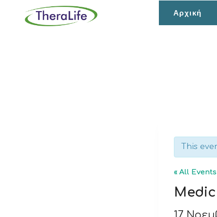
Skip
Αρχική
to
content
This eve
« All Events
Medic
17 Νοεμ